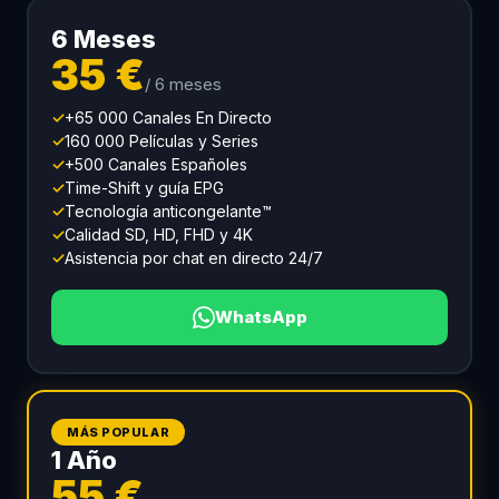
6 Meses
35 €
/ 6 meses
✓
+65 000 Canales En Directo
✓
160 000 Películas y Series
✓
+500 Canales Españoles
✓
Time-Shift y guía EPG
✓
Tecnología anticongelante™
✓
Calidad SD, HD, FHD y 4K
✓
Asistencia por chat en directo 24/7
WhatsApp
MÁS POPULAR
1 Año
55 €