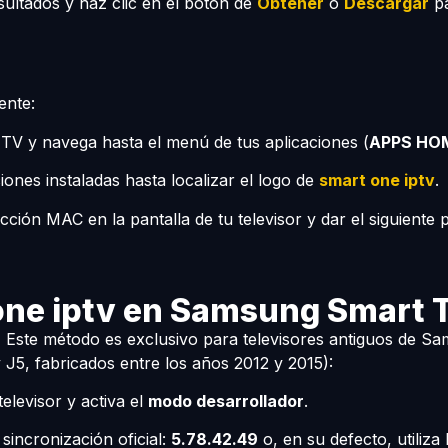
esultados y haz clic en el botón de
Obtener
o
Descargar
pa
ente:
re TV y navega hasta el menú de tus aplicaciones (
APPS HO
iones instaladas hasta localizar el logo de
smart one iptv
.
rección MAC en la pantalla de tu televisor y dar el siguient
one iptv en Samsung Smart 
r
Este método es exclusivo para televisores antiguos de S
y J5, fabricados entre los años 2012 y 2015):
elevisor y activa el
modo desarrollador
.
 sincronización oficial:
5.78.42.49
o, en su defecto, utiliza 