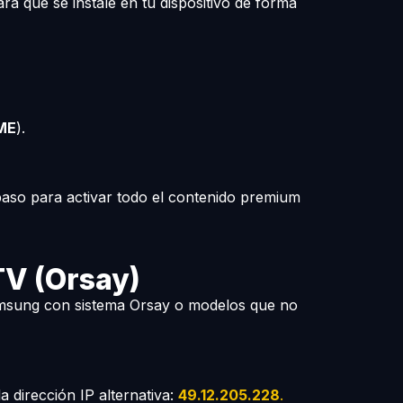
ra que se instale en tu dispositivo de forma
ME
).
e paso para activar todo el contenido premium
TV (Orsay)
amsung con sistema Orsay o modelos que no
la dirección IP alternativa:
49.12.205.228
.