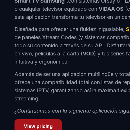
Smart TV Samsung
(con sistemas Orsay o Tiz
o cualquier televisor equipado con
VIDAA OS
(c
esta aplicación transforma tu televisor en un cen
Diseñada para ofrecer una fluidez inigualable,
S
de paneles Xtream Codes (y sistemas compatibl
todo su contenido a través de su API. Disfrutará
en vivo, películas a la carta (
VOD
) y tus series f
intuitiva y ergonómica.
Además de ser una aplicación multilingüe y tota
ofrece una compatibilidad total con listas de r
sistemas IPTV, garantizando así la máxima flexi
streaming.
¿Continuamos con la siguiente aplicación sig
View pricing