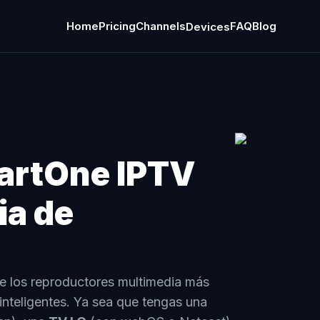
Home
Pricing
Channels
FAQ
Blog
Devices
martOne IPTV
ia de
 los reproductores multimedia más
inteligentes. Ya sea que tengas una