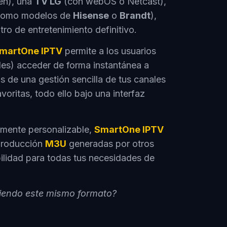
en), una
TV LG
(con webOS o Netcast),
omo modelos de
Hisense
o
Brandt
),
tro de entretenimiento definitivo.
martOne IPTV
permite a los usuarios
es) acceder de forma instantánea a
s de una gestión sencilla de tus canales
avoritas, todo ello bajo una interfaz
lmente personalizable,
SmartOne IPTV
eproducción
M3U
generadas por otros
bilidad para todas tus necesidades de
uiendo este mismo formato?